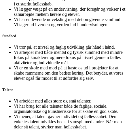
i et stærkt fællesskab.
Vi lægger vægt på en undervisning, der foregår og vokser i et
samarbejde mellem lærere og elever.
Vi har en levende udveksling med det omgivende samfund.
Vi tager ud i verden og verden ind i undervisningen.
Sundhed
Vi tror på, at trivsel og faglig udvikling går hånd i hånd.
Vi arbejder med både mental og fysisk sundhed med mindre
fokus på karakterer og mere fokus på trivsel gennem fælles
aktiviteter og individuelle mål.
Vi er en skole med mod på at kaste os ud i projekter for at
skabe rammerne om den bedste læring. Det betyder, at vores
elever også får modet til at udfordre sig selv.
Talent
Vi arbejder med alles store og små talenter.
Vi har brug for alle talenter både de faglige, sociale,
organisatoriske og kunstneriske for at skabe en god skole.
Vi mener, at talent gavner individet og fællesskabet. Den
enkeltes talent udvikles bedst i samspil med andre. Når man
deler sit talent, styrker man fællesskabet.