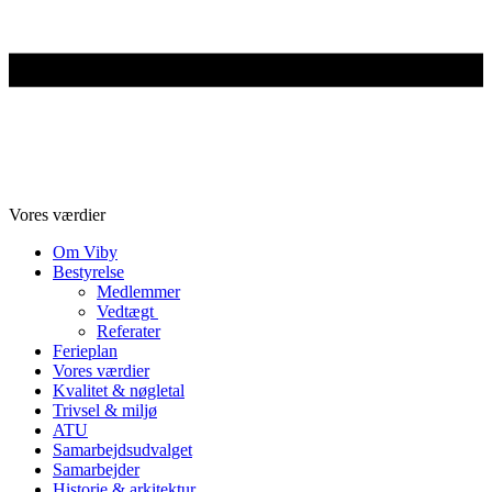
Vores værdier
Om Viby
Bestyrelse
Medlemmer
Vedtægt
Referater
Ferieplan
Vores værdier
Kvalitet & nøgletal
Trivsel & miljø
ATU
Samarbejdsudvalget
Samarbejder
Historie & arkitektur