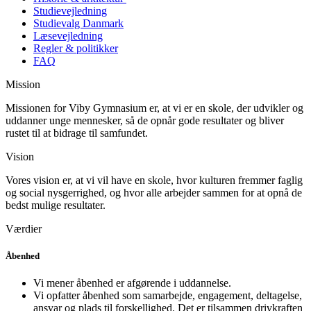
Studievejledning
Studievalg Danmark
Læsevejledning
Regler & politikker
FAQ
Mission
Missionen for Viby Gymnasium er, at vi er en skole, der udvikler og
uddanner unge mennesker, så de opnår gode resultater og bliver
rustet til at bidrage til samfundet.
Vision
Vores vision er, at vi vil have en skole, hvor kulturen fremmer faglig
og social nysgerrighed, og hvor alle arbejder sammen for at opnå de
bedst mulige resultater.
Værdier
Åbenhed
Vi mener åbenhed er afgørende i uddannelse.
Vi opfatter åbenhed som samarbejde, engagement, deltagelse,
ansvar og plads til forskellighed. Det er tilsammen drivkraften