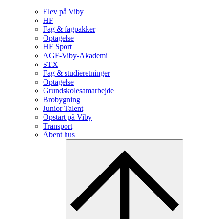
Elev på Viby
HF
Fag & fagpakker
Optagelse
HF Sport
AGF-Viby-Akademi
STX
Fag & studieretninger
Optagelse
Grundskolesamarbejde
Brobygning
Junior Talent
Opstart på Viby
Transport
Åbent hus