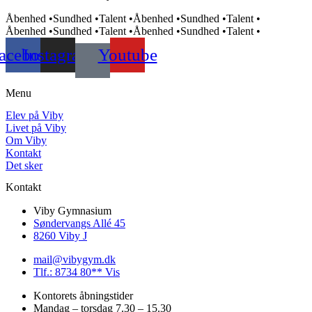
Åbenhed •
Sundhed •
Talent •
Åbenhed •
Sundhed •
Talent •
Åbenhed •
Sundhed •
Talent •
Åbenhed •
Sundhed •
Talent •
acebook
Instagram
Youtube
Menu
Elev på Viby
Livet på Viby
Om Viby
Kontakt
Det sker
Kontakt
Viby Gymnasium
Søndervangs Allé 45
8260 Viby J
mail@vibygym.dk
Tlf.: 8734 80** Vis
Kontorets åbningstider
Mandag – torsdag 7.30 – 15.30