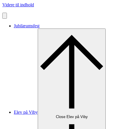
Videre til indhold
Jubilæumsfest
Elev på Viby
Close Elev på Viby