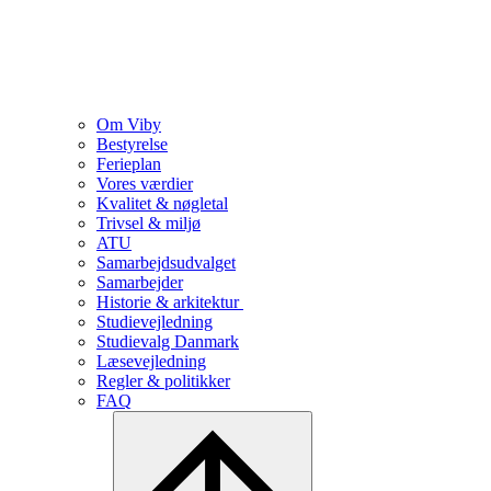
Om Viby
Bestyrelse
Ferieplan
Vores værdier
Kvalitet & nøgletal
Trivsel & miljø
ATU
Samarbejdsudvalget
Samarbejder
Historie & arkitektur
Studievejledning
Studievalg Danmark
Læsevejledning
Regler & politikker
FAQ