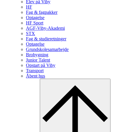
Elev på Viby
HF
Fag & fagpakker
Optagelse
HF Sport
AGF-Viby-Akademi
STX
Fag & studieretninger
Optagelse
Grundskolesamarbejde
Brobygning
Junior Talent
Opstart på Viby
Transport
Åbent hus