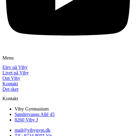
Menu
Elev på Viby
Livet på Viby
Om Viby
Kontakt
Det sker
Kontakt
Viby Gymnasium
Søndervangs Allé 45
8260 Viby J
mail@vibygym.dk
Tlf.: 8734 80** Vis