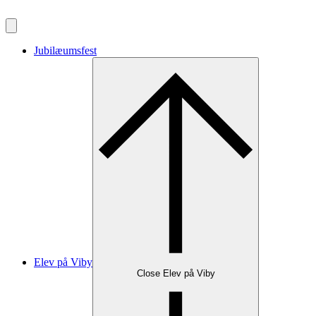
Videre
til
indhold
Jubilæumsfest
Elev på Viby
Close Elev på Viby