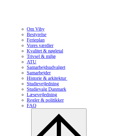
Om Viby
Bestyrelse
Ferieplan
Vores værdier
Kvalitet & nøgletal
Trivsel & miljø
ATU
Samarbejdsudvalget
Samarbejder
Historie & arkitektur
Studievejledning
Studievalg Danmark
Læsevejledning
Regler & politikker
FAQ