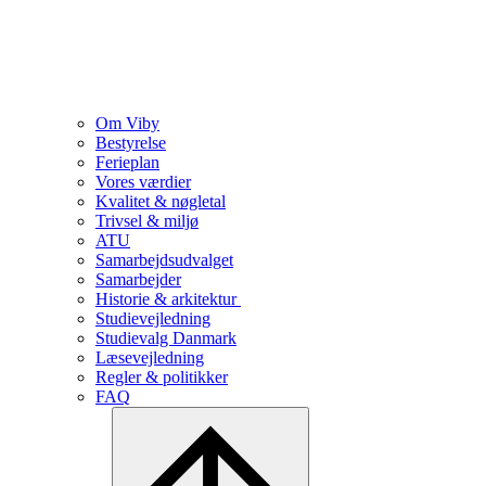
Om Viby
Bestyrelse
Ferieplan
Vores værdier
Kvalitet & nøgletal
Trivsel & miljø
ATU
Samarbejdsudvalget
Samarbejder
Historie & arkitektur
Studievejledning
Studievalg Danmark
Læsevejledning
Regler & politikker
FAQ