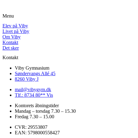
Menu
Elev på Viby
Livet på Viby
Om Viby
Kontakt
Det sker
Kontakt
Viby Gymnasium
Søndervangs Allé 45
8260 Viby J
mail@vibygym.dk
Tlf.: 8734 80** Vis
Kontorets åbningstider
Mandag – torsdag 7.30 – 15.30
Fredag 7.30 – 15.00
CVR: 29553807
EAN: 5798000558427