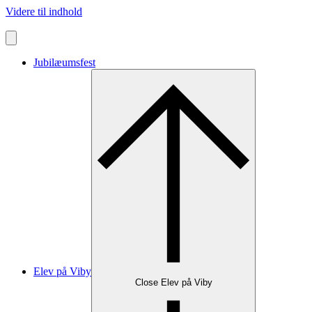
Videre til indhold
Jubilæumsfest
Elev på Viby
Close Elev på Viby