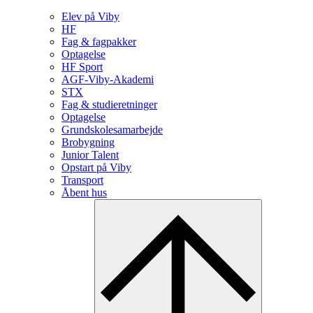
Elev på Viby
HF
Fag & fagpakker
Optagelse
HF Sport
AGF-Viby-Akademi
STX
Fag & studieretninger
Optagelse
Grundskolesamarbejde
Brobygning
Junior Talent
Opstart på Viby
Transport
Åbent hus