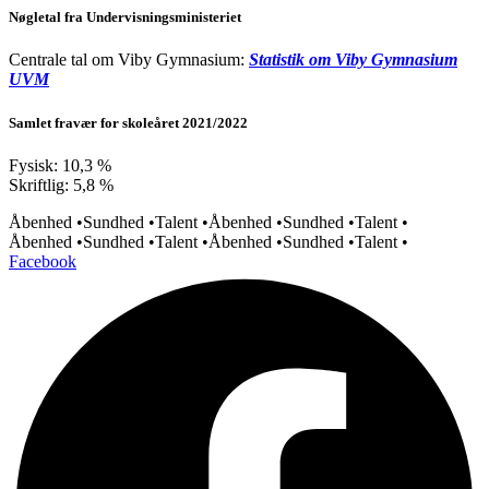
Nøgletal fra Undervisningsministeriet
Centrale tal om Viby Gymnasium:
Statistik om Viby Gymnasium
UVM
Samlet fravær for skoleåret 2021/2022
Fysisk: 10,3 %
Skriftlig: 5,8 %
Åbenhed •
Sundhed •
Talent •
Åbenhed •
Sundhed •
Talent •
Åbenhed •
Sundhed •
Talent •
Åbenhed •
Sundhed •
Talent •
Facebook