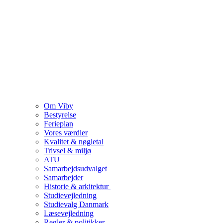
Om Viby
Bestyrelse
Ferieplan
Vores værdier
Kvalitet & nøgletal
Trivsel & miljø
ATU
Samarbejdsudvalget
Samarbejder
Historie & arkitektur
Studievejledning
Studievalg Danmark
Læsevejledning
Regler & politikker