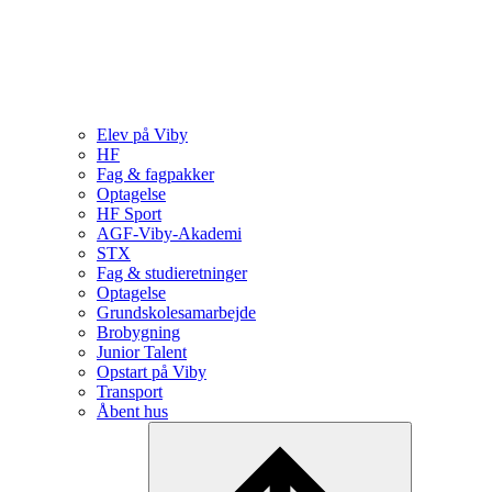
Elev på Viby
HF
Fag & fagpakker
Optagelse
HF Sport
AGF-Viby-Akademi
STX
Fag & studieretninger
Optagelse
Grundskolesamarbejde
Brobygning
Junior Talent
Opstart på Viby
Transport
Åbent hus