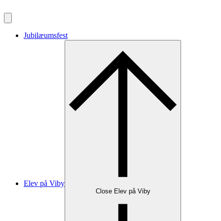
Videre
til
indhold
Jubilæumsfest
Elev på Viby
Close Elev på Viby