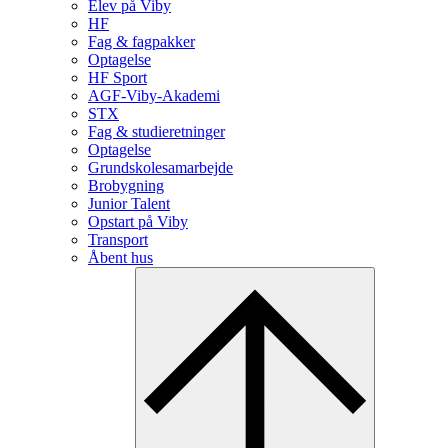
Elev på Viby
HF
Fag & fagpakker
Optagelse
HF Sport
AGF-Viby-Akademi
STX
Fag & studieretninger
Optagelse
Grundskolesamarbejde
Brobygning
Junior Talent
Opstart på Viby
Transport
Åbent hus