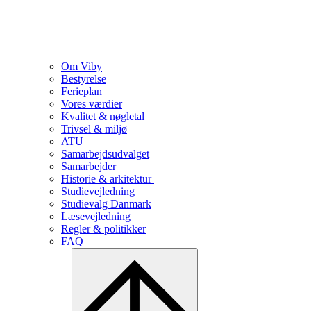
Om Viby
Bestyrelse
Ferieplan
Vores værdier
Kvalitet & nøgletal
Trivsel & miljø
ATU
Samarbejdsudvalget
Samarbejder
Historie & arkitektur
Studievejledning
Studievalg Danmark
Læsevejledning
Regler & politikker
FAQ