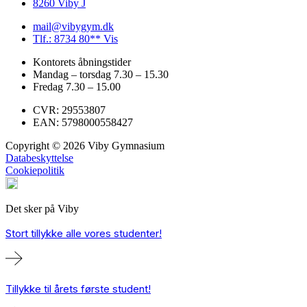
8260 Viby J
mail@vibygym.dk
Tlf.: 8734 80** Vis
Kontorets åbningstider
Mandag – torsdag 7.30 – 15.30
Fredag 7.30 – 15.00
CVR: 29553807
EAN: 5798000558427
Copyright © 2026 Viby Gymnasium
Databeskyttelse
Cookiepolitik
Det sker på Viby
Stort tillykke alle vores studenter!
Tillykke til årets første student!