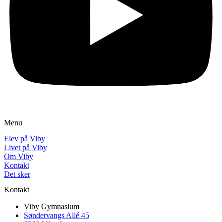
Menu
Elev på Viby
Livet på Viby
Om Viby
Kontakt
Det sker
Kontakt
Viby Gymnasium
Søndervangs Allé 45